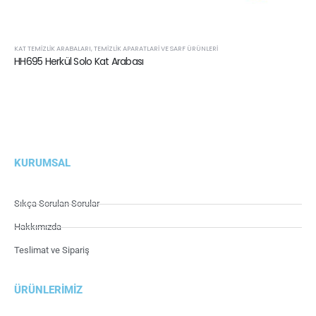
KAT TEMIZLIK ARABALARI
,
TEMIZLIK APARATLARI VE SARF ÜRÜNLERI
HH695 Herkül Solo Kat Arabası
KURUMSAL
Sıkça Sorulan Sorular
Hakkımızda
Teslimat ve Sipariş
ÜRÜNLERIMIZ