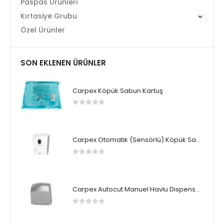
Paspas Ürünleri
Kırtasiye Grubu
Özel Ürünler
SON EKLENEN ÜRÜNLER
Carpex Köpük Sabun Kartuş
0
5 üzerinden
Carpex Otomatik (Sensörlü) Köpük Sabun Dispenseri
0
5 üzerinden
Carpex Autocut Manuel Havlu Dispenseri
0
5 üzerinden