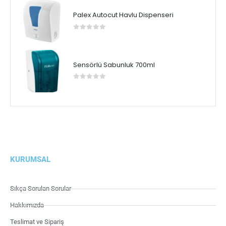
Palex Autocut Havlu Dispenseri
0
5 üzerinden
Sensörlü Sabunluk 700ml
0
5 üzerinden
KURUMSAL
Sıkça Sorulan Sorular
Hakkımızda
Teslimat ve Sipariş