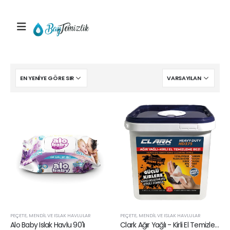
PEÇETE, MENDIL VE ISLAK HAVLULAR
PEÇETE, MENDIL VE ISLAK HAVLULAR
Alo Baby Islak Havlu 90'lı
Clark Ağır Yağlı - Kirli El Temizleme Bezi