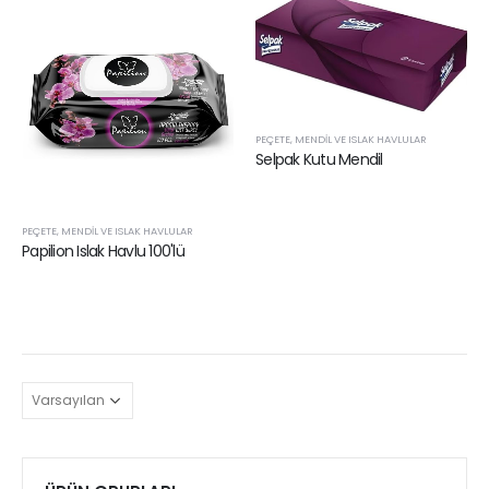
PEÇETE, MENDIL VE ISLAK HAVLULAR
Selpak Kutu Mendil
PEÇETE, MENDIL VE ISLAK HAVLULAR
Papilion Islak Havlu 100'lü