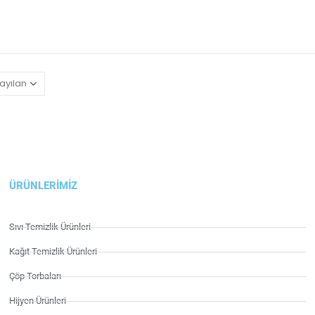
ÜRÜNLERIMIZ
Sıvı Temizlik Ürünleri
Kağıt Temizlik Ürünleri
Çöp Torbaları
Hijyen Ürünleri