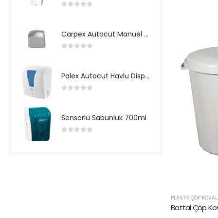
0
5 üzerinden
Carpex Autocut Manuel Havlu Dispenseri
0
5 üzerinden
Palex Autocut Havlu Dispenseri
0
5 üzerinden
Sensörlü Sabunluk 700ml
0
5 üzerinden
PLASTIK ÇÖP KOVAL
Battal Çöp Kov