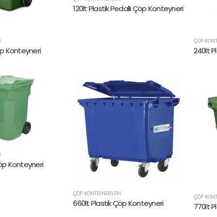
120lt Plastik Pedallı Çöp Konteyneri
I
ÇÖP KONT
öp Konteyneri
240lt P
I
Çöp Konteyneri
ÇÖP KONTEYNERLERI
ÇÖP KONT
660lt Plastik Çöp Konteyneri
770lt P