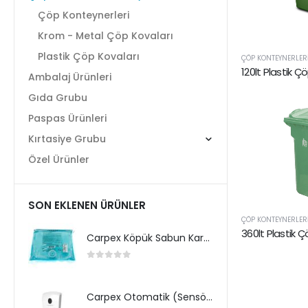
Çöp Konteynerleri
Krom - Metal Çöp Kovaları
Plastik Çöp Kovaları
ÇÖP KONTEYNERLER
120lt Plastik Ç
Ambalaj Ürünleri
Gıda Grubu
Paspas Ürünleri
Kırtasiye Grubu
Özel Ürünler
SON EKLENEN ÜRÜNLER
ÇÖP KONTEYNERLER
360lt Plastik 
Carpex Köpük Sabun Kartuş
0
5 üzerinden
Carpex Otomatik (Sensörlü) Köpük Sabun Dispenseri