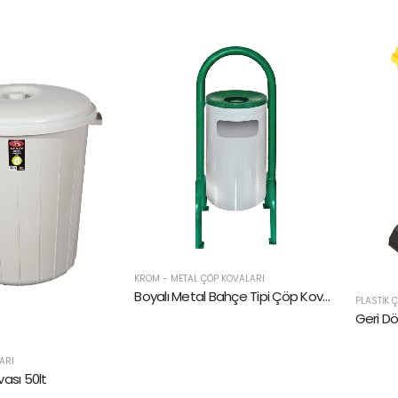
KROM - METAL ÇÖP KOVALARI
Boyalı Metal Bahçe Tipi Çöp Kovaları
PLASTIK 
Geri D
ARI
ası 50lt