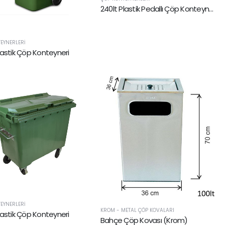
240lt Plastik Pedallı Çöp Konteyneri
EYNERLERI
lastik Çöp Konteyneri
EYNERLERI
KROM - METAL ÇÖP KOVALARI
lastik Çöp Konteyneri
Bahçe Çöp Kovası (Krom)