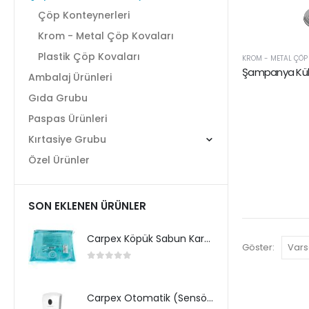
Çöp Konteynerleri
Krom - Metal Çöp Kovaları
Plastik Çöp Kovaları
KROM - METAL ÇÖP
Şampanya Kül
Ambalaj Ürünleri
Gıda Grubu
Paspas Ürünleri
Kırtasiye Grubu
Özel Ürünler
SON EKLENEN ÜRÜNLER
Carpex Köpük Sabun Kartuş
Göster:
0
5 üzerinden
Carpex Otomatik (Sensörlü) Köpük Sabun Dispenseri