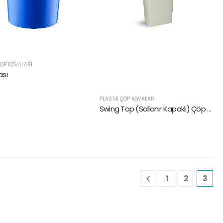
ÇÖP KOVALARI
ası
PLASTIK ÇÖP KOVALARI
Swing Top (Sallanır Kapaklı) Çöp Kovası
1
2
3