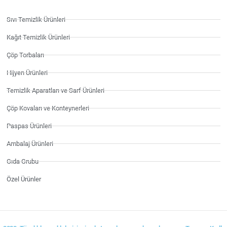
Sıvı Temizlik Ürünleri
Kağıt Temizlik Ürünleri
Çöp Torbaları
Hijyen Ürünleri
Temizlik Aparatları ve Sarf Ürünleri
Çöp Kovaları ve Konteynerleri
Paspas Ürünleri
Ambalaj Ürünleri
Gıda Grubu
Özel Ürünler