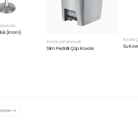
 KOVALARI
lük (Krom)
PLASTIK 
PLASTIK ÇÖP KOVALARI
Su Kov
Slim Pedallı Çöp Kovası