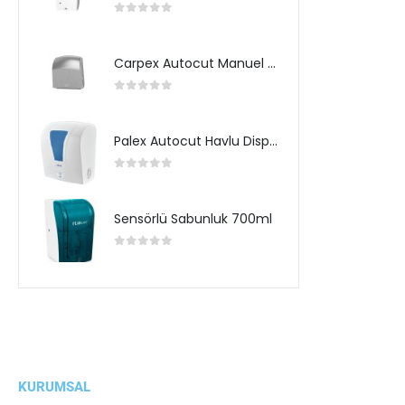
0
5 üzerinden
Carpex Autocut Manuel Havlu Dispenseri
0
5 üzerinden
Palex Autocut Havlu Dispenseri
0
5 üzerinden
Sensörlü Sabunluk 700ml
0
5 üzerinden
KURUMSAL