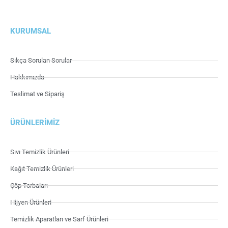
KURUMSAL
Sıkça Sorulan Sorular
Hakkımızda
Teslimat ve Sipariş
ÜRÜNLERIMIZ
Sıvı Temizlik Ürünleri
Kağıt Temizlik Ürünleri
Çöp Torbaları
Hijyen Ürünleri
Temizlik Aparatları ve Sarf Ürünleri