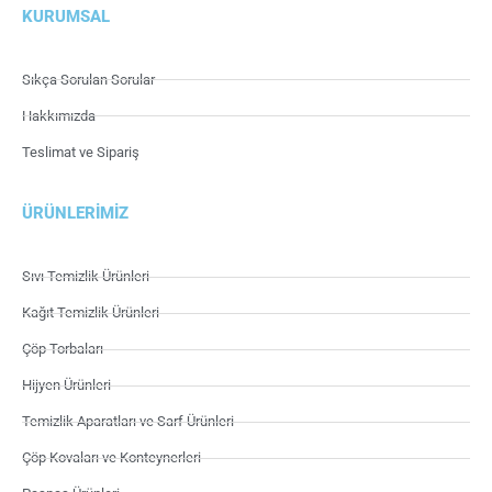
KURUMSAL
Sıkça Sorulan Sorular
Hakkımızda
Teslimat ve Sipariş
ÜRÜNLERIMIZ
Sıvı Temizlik Ürünleri
Kağıt Temizlik Ürünleri
Çöp Torbaları
Hijyen Ürünleri
Temizlik Aparatları ve Sarf Ürünleri
Çöp Kovaları ve Konteynerleri