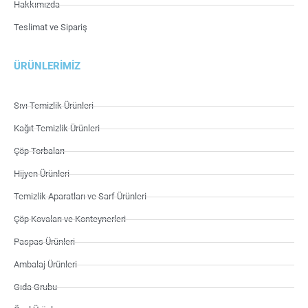
Hakkımızda
Teslimat ve Sipariş
ÜRÜNLERIMIZ
Sıvı Temizlik Ürünleri
Kağıt Temizlik Ürünleri
Çöp Torbaları
Hijyen Ürünleri
Temizlik Aparatları ve Sarf Ürünleri
Çöp Kovaları ve Konteynerleri
Paspas Ürünleri
Ambalaj Ürünleri
Gıda Grubu