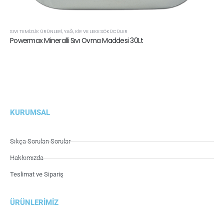
,
YAĞ, KIR VE LEKE SÖKÜCÜLER
SIVI TEMIZLIK ÜRÜNLERI
,
YAĞ
li Sıvı Ovma Maddesi 30Lt
Powermax Kireç ve P
KURUMSAL
Sıkça Sorulan Sorular
Hakkımızda
Teslimat ve Sipariş
ÜRÜNLERIMIZ