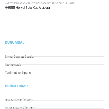
KAT TEMIZLIK ARABALARI
,
TEMIZLIK APARATLARI VE SARF ÜRÜNLERI
HH696 Herkül Solo Kat Arabası
KURUMSAL
Sıkça Sorulan Sorular
Hakkımızda
Teslimat ve Sipariş
ÜRÜNLERIMIZ
Sıvı Temizlik Ürünleri
Kağıt Temizlik Ürünleri