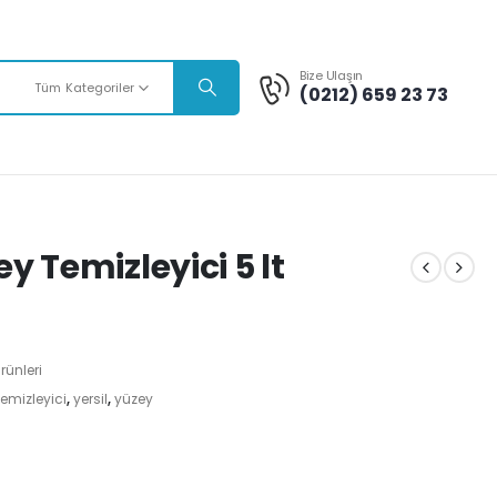
Bize Ulaşın
Tüm Kategoriler
(0212) 659 23 73
 Temizleyici 5 lt
rünleri
temizleyici
,
yersil
,
yüzey