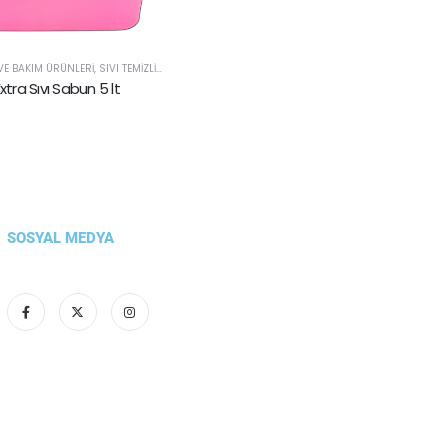
K VE BAKIM ÜRÜNLERI
,
SIVI TEMIZLIK ÜRÜNLERI
ra Sıvı Sabun 5 lt
SOSYAL MEDYA