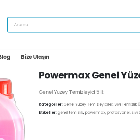
Blog
Bize Ulaşın
Powermax Genel Yüzey
Genel Yüzey Temizleyici 5 lt
Kategoriler:
Genel Yüzey Temizleyiciler
,
Sıvı Temizlik Ü
Etiketler:
genel temizlik
,
powermax
,
profosyonel
,
sıvı 