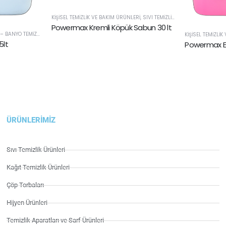
KIŞISEL TEMIZLIK VE BAKIM ÜRÜNLERI
,
SIVI TEMIZLIK ÜRÜNLERI
Powermax Kremli Köpük Sabun 30 lt
ANYO TEMIZLEYICILER
KIŞISEL TEMIZLI
5lt
Powermax Ext
ÜRÜNLERIMIZ
Sıvı Temizlik Ürünleri
Kağıt Temizlik Ürünleri
Çöp Torbaları
Hijyen Ürünleri
Temizlik Aparatları ve Sarf Ürünleri