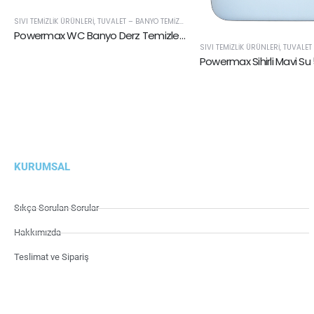
SIVI TEMIZLIK ÜRÜNLERI
,
TUVALET – BANYO TEMIZLEYICILER
Powermax WC Banyo Derz Temizleyici 30 lt
SIVI TEMIZLIK ÜRÜNLERI
,
TUVALET – B
Powermax Sihirli Mavi Su 
KURUMSAL
Sıkça Sorulan Sorular
Hakkımızda
Teslimat ve Sipariş