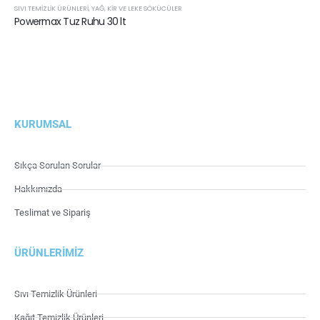
SIVI TEMIZLIK ÜRÜNLERI
,
YAĞ, KIR VE LEKE SÖKÜCÜLER
Powermax Tuz Ruhu 30 lt
KURUMSAL
Sıkça Sorulan Sorular
Hakkımızda
Teslimat ve Sipariş
ÜRÜNLERIMIZ
Sıvı Temizlik Ürünleri
Kağıt Temizlik Ürünleri