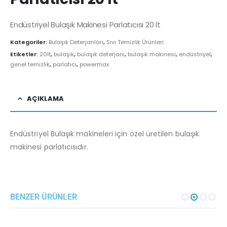
Endüstriyel Bulaşık Makinesi Parlatıcısı 20 lt
Kategoriler:
Bulaşık Deterjanları
,
Sıvı Temizlik Ürünleri
Etiketler:
20lt
,
bulaşık
,
bulaşık deterjanı
,
bulaşık makinesi
,
endüstriyel
,
genel temizlik
,
parlatıcı
,
powermax
AÇIKLAMA
Endüstriyel Bulaşık makineleri için özel üretilen bulaşık
makinesi parlatıcısıdır.
BENZER ÜRÜNLER