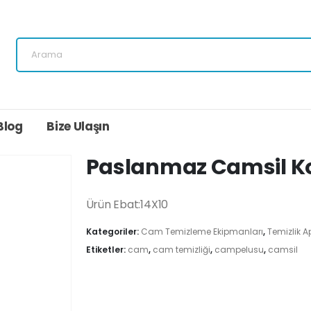
Blog
Bize Ulaşın
Paslanmaz Camsil K
Ürün Ebat:14X10
Kategoriler:
Cam Temizleme Ekipmanları
,
Temizlik Ap
Etiketler:
cam
,
cam temizliği
,
campelusu
,
camsil