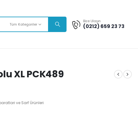
Bize Ulaşın
Tüm Kategoriler
(0212) 659 23 73
olu XL PCK489
aratlari ve Sarf Ürünleri