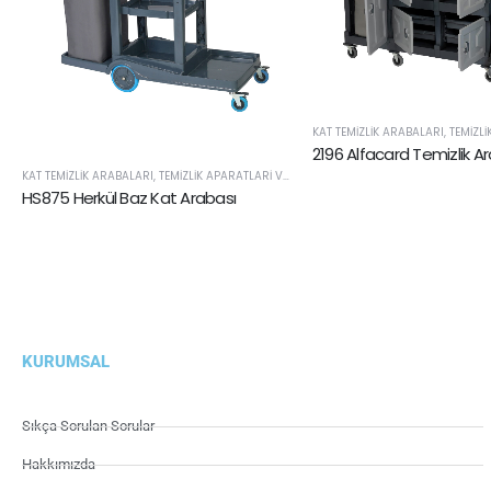
KAT TEMIZLIK ARABALARI
,
TEMIZLIK APA
2196 Alfacard Temizlik A
KAT TEMIZLIK ARABALARI
,
TEMIZLIK APARATLARI VE SARF ÜRÜNLERI
HS875 Herkül Baz Kat Arabası
KURUMSAL
Sıkça Sorulan Sorular
Hakkımızda