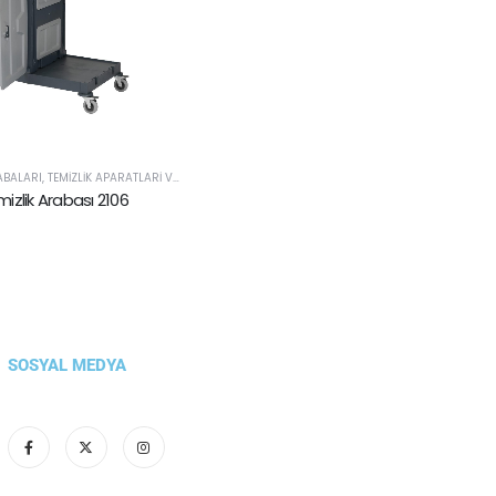
RABALARI
,
TEMIZLIK APARATLARI VE SARF ÜRÜNLERI
izlik Arabası 2106
SOSYAL MEDYA