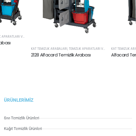
RATLARI VE SARF ÜRÜNLERI
rabası
KAT TEMIZLIK ARABALARI
,
TEMIZLIK APARATLARI VE SARF ÜRÜNLERI
KAT TEMIZLIK A
2128 Alfacard Temizlik Arabası
Alfacard Tem
ÜRÜNLERIMIZ
Sıvı Temizlik Ürünleri
Kağıt Temizlik Ürünleri