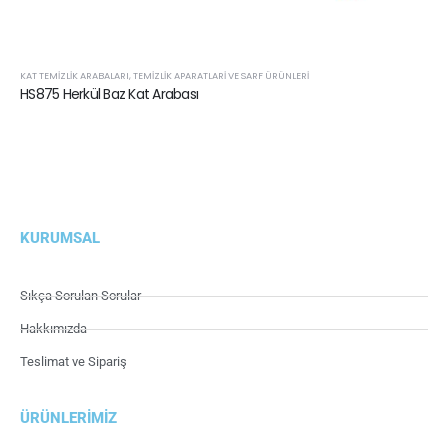
KAT TEMIZLIK ARABALARI
,
TEMIZLIK APARATLARI VE SARF ÜRÜNLERI
HS875 Herkül Baz Kat Arabası
KURUMSAL
Sıkça Sorulan Sorular
Hakkımızda
Teslimat ve Sipariş
ÜRÜNLERIMIZ