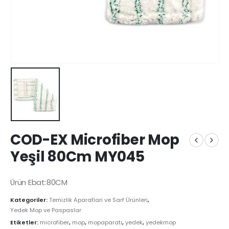
COD-EX Microfiber Mop
Yeşil 80Cm MY045
Ürün Ebat:80CM
Kategoriler:
Temizlik Aparatlari ve Sarf Ürünleri
,
Yedek Mop ve Paspaslar
Etiketler:
microfiber
,
mop
,
mopaparatı
,
yedek
,
yedekmop