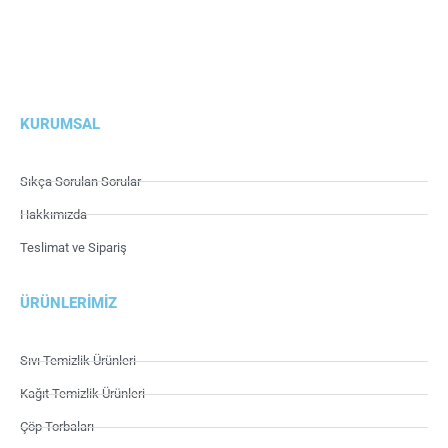
KURUMSAL
Sıkça Sorulan Sorular
Hakkımızda
Teslimat ve Sipariş
ÜRÜNLERIMIZ
Sıvı Temizlik Ürünleri
Kağıt Temizlik Ürünleri
Çöp Torbaları