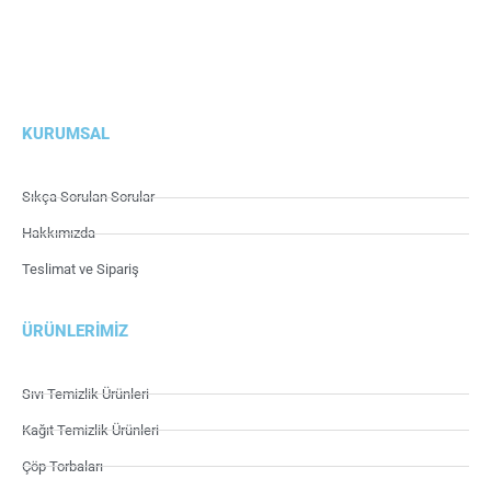
KURUMSAL
Sıkça Sorulan Sorular
Hakkımızda
Teslimat ve Sipariş
ÜRÜNLERIMIZ
Sıvı Temizlik Ürünleri
Kağıt Temizlik Ürünleri
Çöp Torbaları