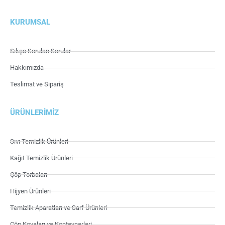
KURUMSAL
Sıkça Sorulan Sorular
Hakkımızda
Teslimat ve Sipariş
ÜRÜNLERIMIZ
Sıvı Temizlik Ürünleri
Kağıt Temizlik Ürünleri
Çöp Torbaları
Hijyen Ürünleri
Temizlik Aparatları ve Sarf Ürünleri
Çöp Kovaları ve Konteynerleri