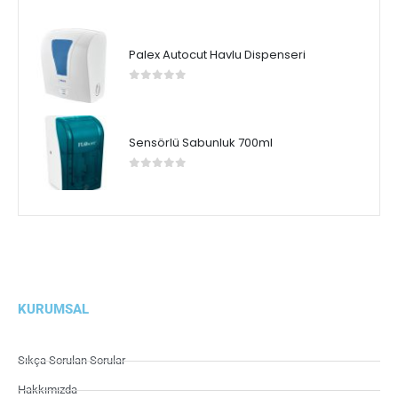
0
5 üzerinden
Palex Autocut Havlu Dispenseri
0
5 üzerinden
Sensörlü Sabunluk 700ml
0
5 üzerinden
KURUMSAL
Sıkça Sorulan Sorular
Hakkımızda