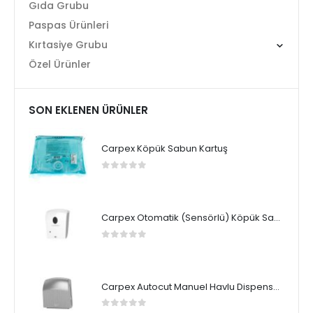
Gıda Grubu
Paspas Ürünleri
Kırtasiye Grubu
Özel Ürünler
SON EKLENEN ÜRÜNLER
Carpex Köpük Sabun Kartuş
0
5 üzerinden
Carpex Otomatik (Sensörlü) Köpük Sabun Dispenseri
0
5 üzerinden
Carpex Autocut Manuel Havlu Dispenseri