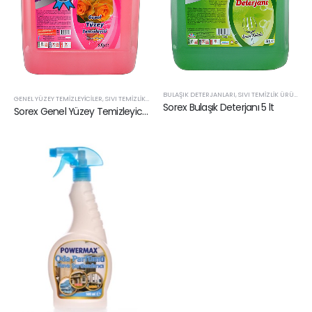
BULAŞIK DETERJANLARI
,
SIVI TEMIZLIK ÜRÜNLERI
GENEL YÜZEY TEMIZLEYICILER
,
SIVI TEMIZLIK ÜRÜNLERI
Sorex Bulaşık Deterjanı 5 lt
Sorex Genel Yüzey Temizleyici 5 lt