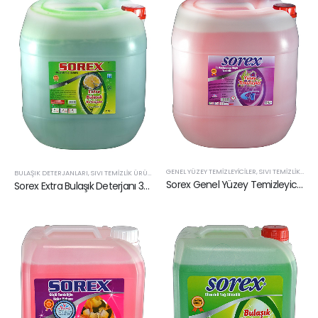
GENEL YÜZEY TEMIZLEYICILER
,
SIVI TEMIZLIK ÜRÜNLERI
BULAŞIK DETERJANLARI
,
SIVI TEMIZLIK ÜRÜNLERI
Sorex Genel Yüzey Temizleyici 30 lt
Sorex Extra Bulaşık Deterjanı 30 lt