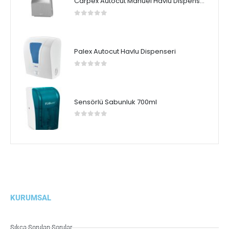
Carpex Autocut Manuel Havlu Dispenseri
0
5 üzerinden
Palex Autocut Havlu Dispenseri
0
5 üzerinden
Sensörlü Sabunluk 700ml
0
5 üzerinden
KURUMSAL
Sıkça Sorulan Sorular