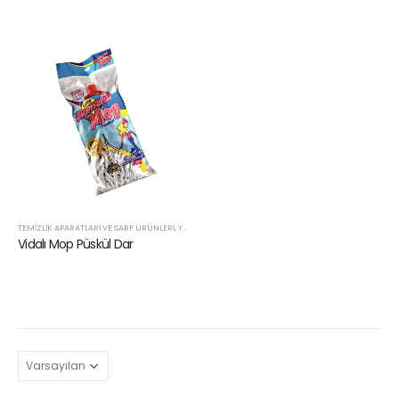
TEMIZLIK APARATLARI VE SARF ÜRÜNLERI
,
YEDEK MOP VE PASPASLAR
Vidalı Mop Püskül Dar