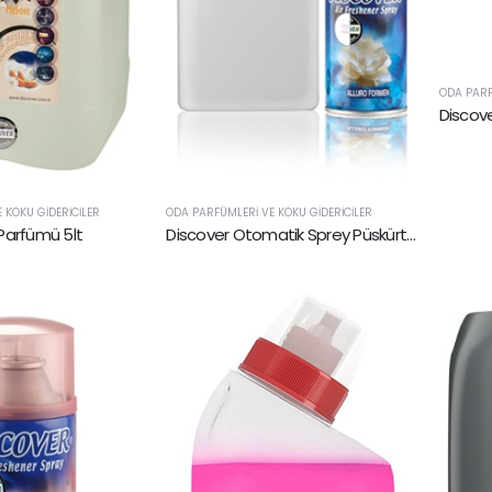
ODA PARF
 KOKU GIDERICILER
ODA PARFÜMLERI VE KOKU GIDERICILER
Parfümü 5lt
Discover Otomatik Sprey Püskürtücü