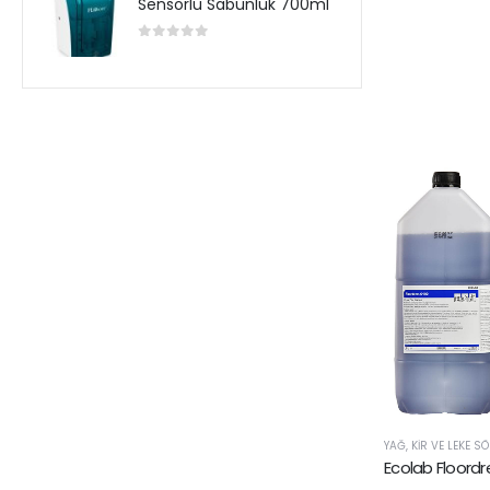
Sensörlü Sabunluk 700ml
0
5 üzerinden
YAĞ, KIR VE LEKE S