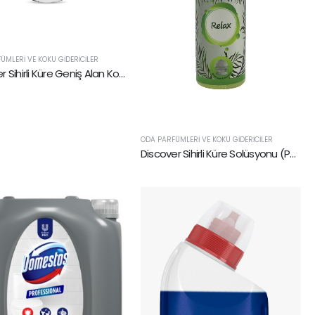
ÜMLERI VE KOKU GIDERICILER
Discover Sihirli Küre Geniş Alan Kokulandırma Makinesi
ODA PARFÜMLERI VE KOKU GIDERICILER
Discover Sihirli Küre Solüsyonu (Parfümü)