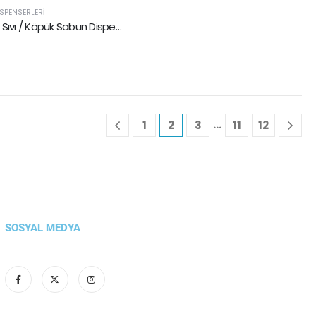
SPENSERLERI
Hazneli Sıvı / Köpük Sabun Dispenseri
…
1
2
3
11
12
SOSYAL MEDYA