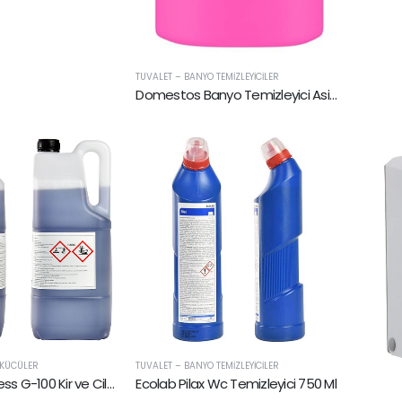
TUVALET – BANYO TEMIZLEYICILER
Domestos Banyo Temizleyici Asidik
ÖKÜCÜLER
TUVALET – BANYO TEMIZLEYICILER
Ecolab Floordress G-100 Kir ve Cila Sökücü 5 Kg
Ecolab Pilax Wc Temizleyici 750 Ml