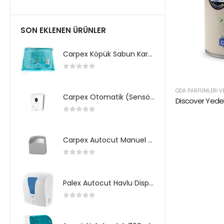
SON EKLENEN ÜRÜNLER
Carpex Köpük Sabun Kartuş
0
5 üzerinden
ODA PARFÜMLERI VE
Carpex Otomatik (Sensörlü) Köpük Sabun Dispenseri
Discover Yede
0
5 üzerinden
Carpex Autocut Manuel Havlu Dispenseri
0
5 üzerinden
Palex Autocut Havlu Dispenseri
0
5 üzerinden