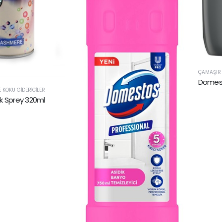
ÇAMAŞIR 
Domest
 KOKU GIDERICILER
k Sprey 320ml