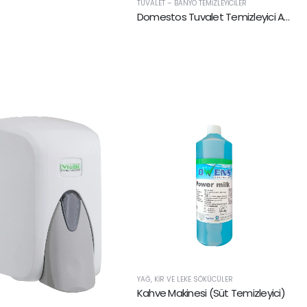
TUVALET – BANYO TEMIZLEYICILER
Domestos Tuvalet Temizleyici Asidik 750ml
YAĞ, KIR VE LEKE SÖKÜCÜLER
Kahve Makinesi (Süt Temizleyici)