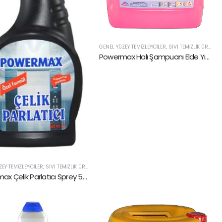
GENEL YÜZEY TEMIZLEYICILER
,
SIVI TEMIZLIK ÜRÜNLERI
Powermax Halı Şampuanı Elde Yıkama 5 lt
EY TEMIZLEYICILER
,
SIVI TEMIZLIK ÜRÜNLERI
Powermax Çelik Parlatıcı Sprey 500 ml