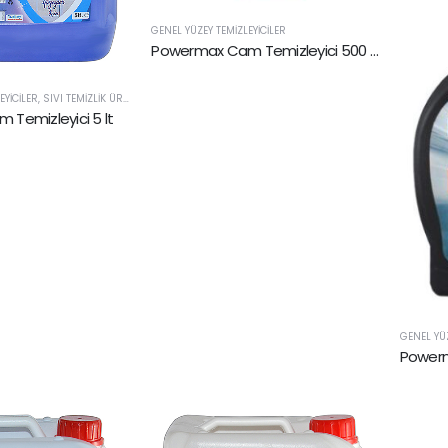
GENEL YÜZEY TEMIZLEYICILER
Powermax Cam Temizleyici 500 ml
EYICILER
,
SIVI TEMIZLIK ÜRÜNLERI
Temizleyici 5 lt
GENEL YÜZ