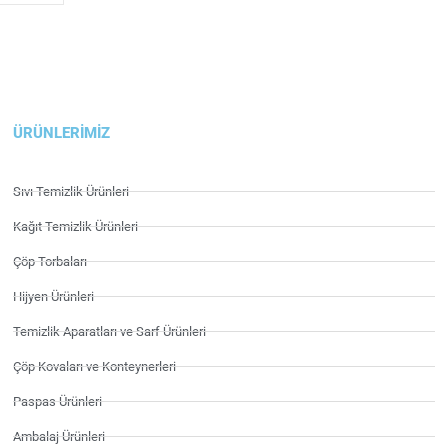
ÜRÜNLERIMIZ
Sıvı Temizlik Ürünleri
Kağıt Temizlik Ürünleri
Çöp Torbaları
Hijyen Ürünleri
Temizlik Aparatları ve Sarf Ürünleri
Çöp Kovaları ve Konteynerleri
Paspas Ürünleri
Ambalaj Ürünleri