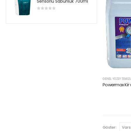
Sensörlü Sabunluk 700ml
0
5 üzerinden
GENEL YÜZEY TEMIZL
Powermax Kir v
Göster: