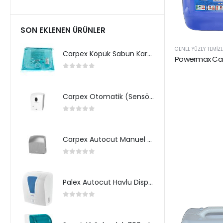
SON EKLENEN ÜRÜNLER
GENEL YÜZEY TEMIZL
Carpex Köpük Sabun Kartuş
Powermax Cam 
0
5 üzerinden
Carpex Otomatik (Sensörlü) Köpük Sabun Dispenseri
0
5 üzerinden
Carpex Autocut Manuel Havlu Dispenseri
0
5 üzerinden
Palex Autocut Havlu Dispenseri
0
5 üzerinden