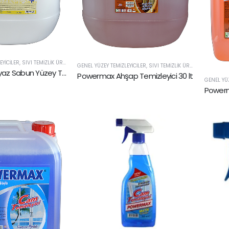
EYICILER
,
SIVI TEMIZLIK ÜRÜNLERI
GENEL YÜZEY TEMIZLEYICILER
,
SIVI TEMIZLIK ÜRÜNLERI
Powermax Beyaz Sabun Yüzey Temizleyici 30 lt
Powermax Ahşap Temizleyici 30 lt
GENEL YÜZ
Powerm