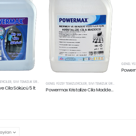
GENEL YÜZ
EYICILER
,
SIVI TEMIZLIK ÜRÜNLERI
GENEL YÜZEY TEMIZLEYICILER
,
SIVI TEMIZLIK ÜRÜNLERI
e Cila Sökücü 5 lt
Powermax Kristalize Cila Maddesi 5 lt