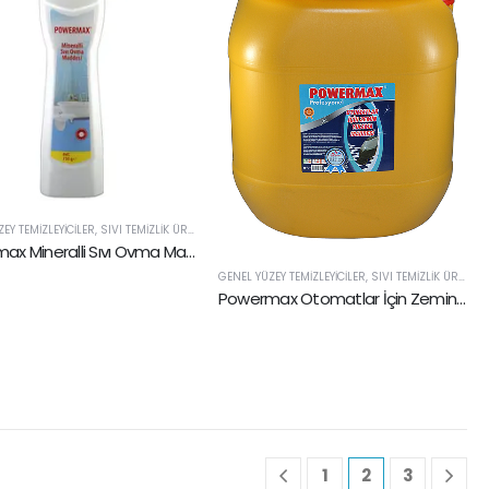
EY TEMIZLEYICILER
,
SIVI TEMIZLIK ÜRÜNLERI
Powermax Mineralli Sıvı Ovma Maddesi 750ml
GENEL YÜZEY TEMIZLEYICILER
,
SIVI TEMIZLIK ÜRÜNLERI
Powermax Otomatlar İçin Zemin Yıkama Maddesi 30 lt
1
2
3