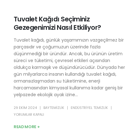
Tuvalet Kağıdı Seçiminiz
Gezegenimizi Nasıl Etkiliyor?
Tuvalet kağıdı, günlük yaşamımızın vazgeçilmez bir
parçasıdır ve çoğumuzun üzerinde fazla
düşünmediği bir üründür. Ancak, bu ürünün üretim
süreci ve tüketimi, çevresel etkileri açısından
oldukça karmaşık ve düşündürücüdür. Dünyada her
gün milyarlarca insanın kullandığı tuvalet kağıdı,
ormansızlaşmadan su tüketimine, enerji
harcamasından kimyasal kullanıma kadar geniş bir
yelpazede ekolojik ayak izine...
29 EKIM 2024
BAYTEMIZLIK
ENDÜSTRIYEL TEMIZLIK
YORUMLAR KAPALI
READ MORE +